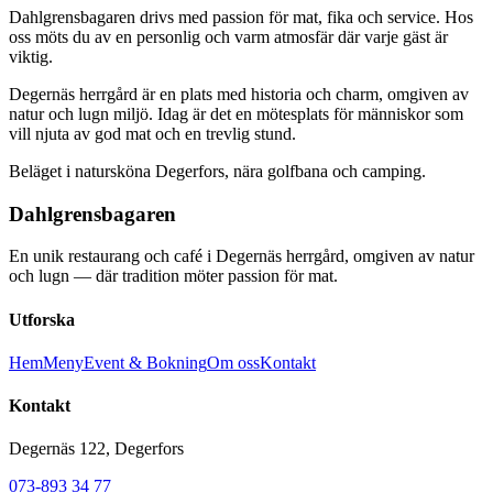
Dahlgrensbagaren drivs med passion för mat, fika och service. Hos
oss möts du av en personlig och varm atmosfär där varje gäst är
viktig.
Degernäs herrgård är en plats med historia och charm, omgiven av
natur och lugn miljö. Idag är det en mötesplats för människor som
vill njuta av god mat och en trevlig stund.
Beläget i natursköna Degerfors, nära golfbana och camping.
Dahlgrensbagaren
En unik restaurang och café i Degernäs herrgård, omgiven av natur
och lugn — där tradition möter passion för mat.
Utforska
Hem
Meny
Event & Bokning
Om oss
Kontakt
Kontakt
Degernäs 122, Degerfors
073-893 34 77