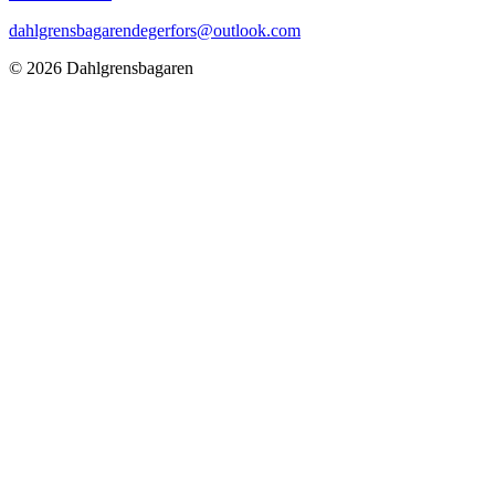
dahlgrensbagarendegerfors@outlook.com
©
2026
Dahlgrensbagaren