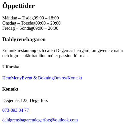
Öppettider
Måndag – Tisdag
09:00 – 18:00
Onsdag – Torsdag
09:00 – 20:00
Fredag – Söndag
09:00 – 20:00
Dahlgrensbagaren
En unik restaurang och café i Degernäs herrgård, omgiven av natur
och lugn — där tradition möter passion för mat.
Utforska
Hem
Meny
Event & Bokning
Om oss
Kontakt
Kontakt
Degernäs 122, Degerfors
073-893 34 77
dahlgrensbagarendegerfors@outlook.com