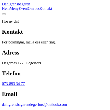
Dahlgrensbagaren
Hem
Meny
Event
Om oss
Kontakt
Hör av dig
Kontakt
För bokningar, maila oss eller ring.
Adress
Degernäs 122, Degerfors
Telefon
073-893 34 77
Email
dahlgrensbagarendegerfors@outlook.com